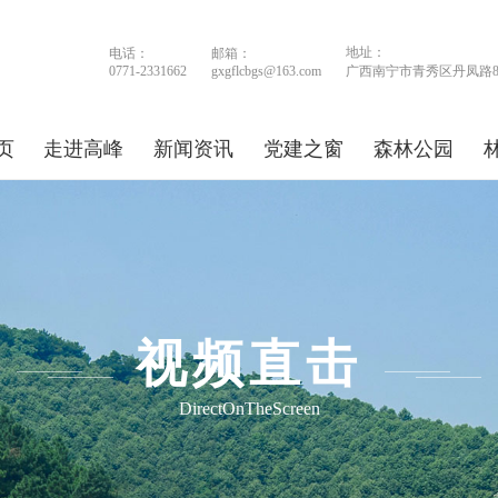
地址：
电话：
邮箱：
0771-2331662
gxgflcbgs@163.com
广西南宁市青秀区丹凤路
页
走进高峰
新闻资讯
党建之窗
森林公园
视频直击
DirectOnTheScreen